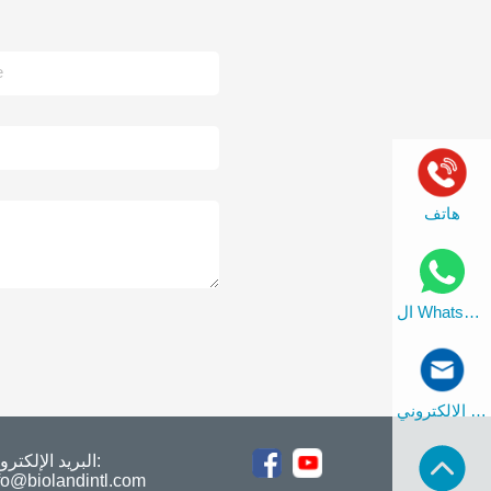
هاتف
ال WhatsApp
بريد الالكتروني
البريد الإلكترون
fo@biolandintl.com