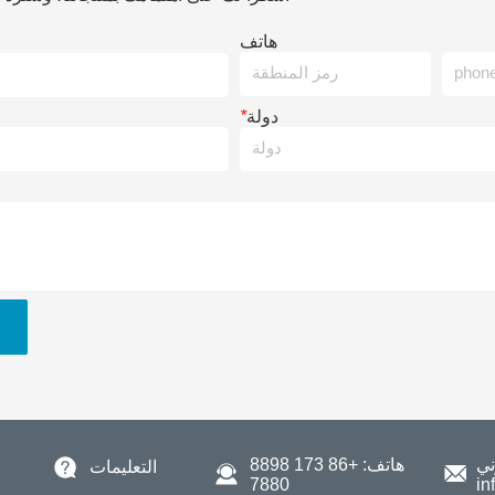
هاتف
دولة
*
ي:
هاتف: +86 173 8898
التعليمات
7880
in