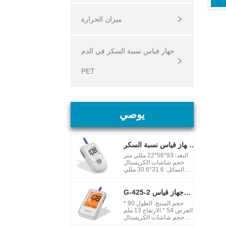
ميزان الحرارة
جهاز قياس نسبة السكر في الدم
PET
يوصي
جهاز قياس نسبة السكر
في الدم G-425-1
البعد: 93*56*22 مللي متر
حجم شاشات الكريستال
السائل: 31.6*30.6 مللي
متر وقت الاختبار: 5 ثوان
مصدر الطاقة: AAA * 2
بطاريات قلوية ذاكرة: 20
G-425-2 جهاز قياس
مجموعة شهادة: ادارة الاغذية
نسبة السكر في الدم
حجم المنتج: الطول 90 *
والعقاقير نطاق القياس : 20
العرض 54 * الارتفاع 13 ملم
ملجم / ديسيلتر - 600 ملجم
حجم شاشات الكريستال
/ ديسيلتر (1.1 ملي مول /
السائل: 53.3*39 مللي متر