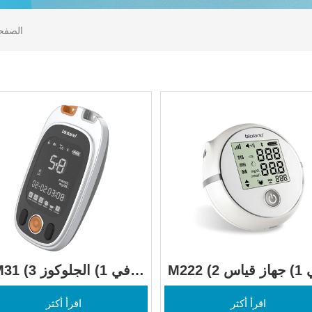
الصفحة
M222 (2 في 1) جهاز قياس 
M31 (3 في 1) الجلوك
ة السكر في الدم وضغط 
وحمض اليوريك 
اقرأ أكثر
اقرأ أكثر
الدم
والكوليسترول منتج متعدد