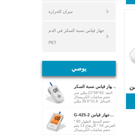
ميزان الحرارة
جهاز قياس نسبة السكر في الدم
PET
يوصي
 
جهاز قياس نسبة السكر
في الدم G-425-1
البعد: 93*56*22 مللي متر
حجم شاشات الكريستال
السائل: 31.6*30.6 مللي
متر وقت الاختبار: 5 ثوان
مصدر الطاقة: AAA * 2
بطاريات قلوية ذاكرة: 20
G-425-2 جهاز قياس
مجموعة شهادة: ادارة الاغذية
نسبة السكر في الدم
حجم المنتج: الطول 90 *
والعقاقير نطاق القياس : 20
العرض 54 * الارتفاع 13 ملم
ملجم / ديسيلتر - 600 ملجم
حجم شاشات الكريستال
/ ديسيلتر (1.1 ملي مول /
السائل: 53.3*39 مللي متر